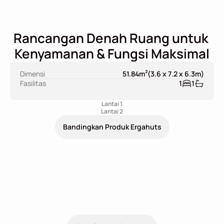
Rancangan Denah Ruang untuk 
Kenyamanan & Fungsi Maksimal
2
Dimensi
51.84
m
(
3.6 x 7.2 x 6.3
m
)
Fasilitas
1
1
Lantai 1
Lantai 2
Bandingkan Produk Ergahuts
Lihat ErgaHuts Desain Lainnya