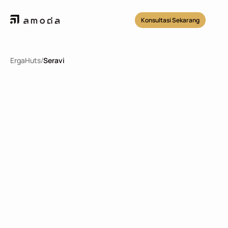
Konsultasi Sekarang
ErgaHuts
/
Seravi
Seravi
2
51.84
m
1
1