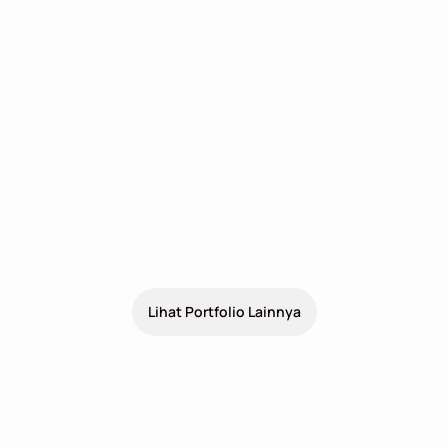
Lihat Portfolio Lainnya