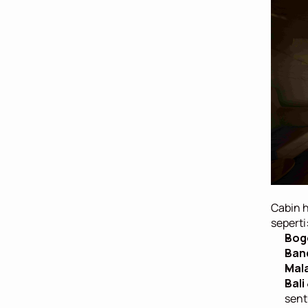
Cabin h
seperti
Bog
Ban
Mal
Bali
sent