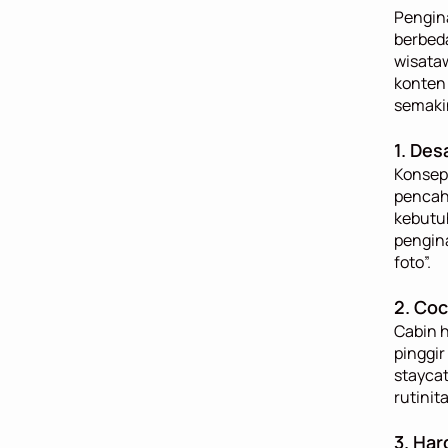
Pengin
berbeda
wisataw
konten 
semaki
1. Des
Konsep 
pencah
kebutu
pengina
foto”.
2. Coc
Cabin h
pinggi
staycat
rutinit
3. Har