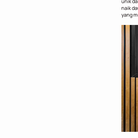
unik da
naik da
yang m