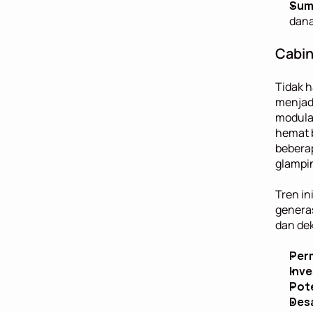
Sum
dana
Cabin
Tidak h
menjadi
modular
hemat b
beberap
glampi
Tren in
genera
dan dek
Per
Inve
Pote
Desa