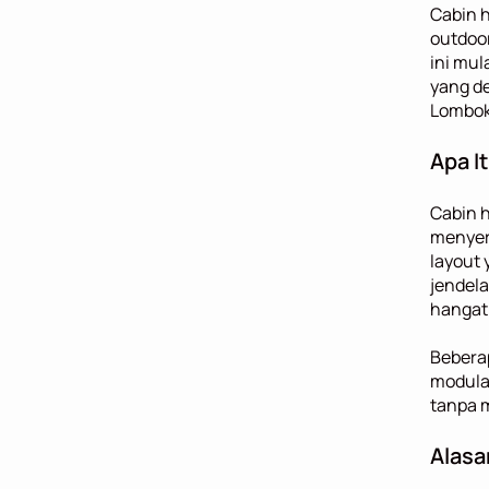
Cabin h
outdoor
ini mul
yang de
Lombok
Apa I
Cabin 
menyeru
layout 
jendela
hangat
Bebera
modular
tanpa 
Alasa