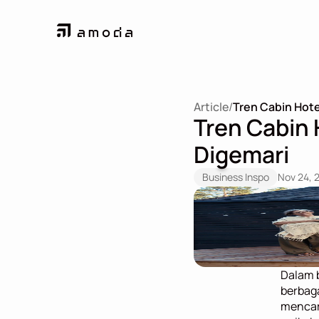
Article
/
Tren Cabin Hote
Tren Cabin H
Digemari
Business Inspo
Nov 24, 
Dalam b
berbaga
mencari