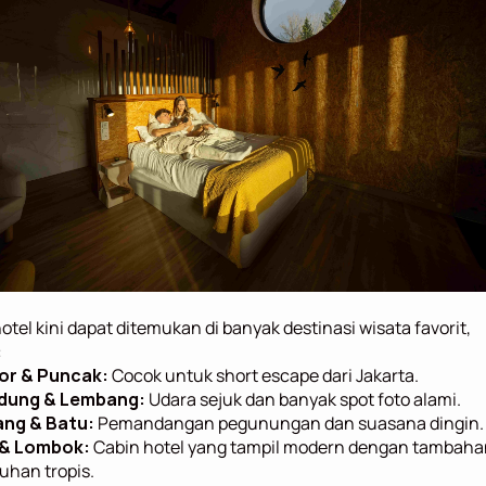
otel kini dapat ditemukan di banyak destinasi wisata favorit, 
:
or & Puncak:
 Cocok untuk short escape dari Jakarta.
dung & Lembang:
 Udara sejuk dan banyak spot foto alami.
ang & Batu:
 Pemandangan pegunungan dan suasana dingin.
 & Lombok:
 Cabin hotel yang tampil modern dengan tambaha
uhan tropis.