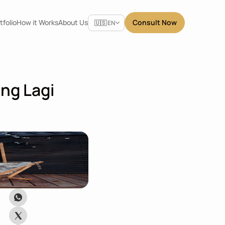
Select Language
tfolio
How it Works
About Us
Consult Now
🇺🇸 EN
ng Lagi 