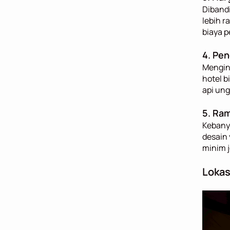
Dibandi
lebih r
biaya 
4. Pe
Mengin
hotel b
api un
5. Ra
Kebanya
desain 
minim j
Lokas