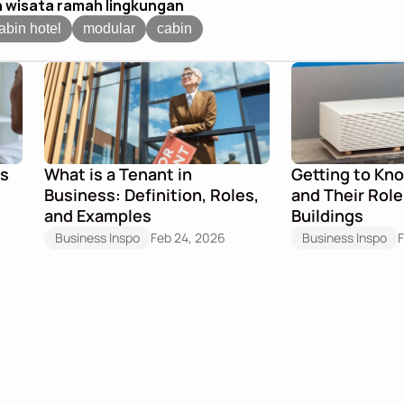
 wisata ramah lingkungan
abin hotel
modular
cabin
s 
What is a Tenant in 
Getting to Kn
Business: Definition, Roles, 
and Their Role
and Examples
Buildings
Business Inspo
Feb 24, 2026
Business Inspo